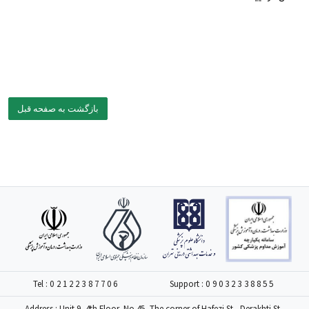
بازگشت به صفحه قبل
Tel :
02122387706
Support :
09032338855
Address : Unit 9, 4th Floor, No 45, The corner of Hafezi St., Derakhti St.,