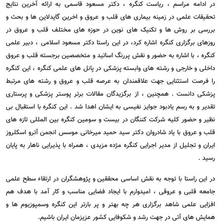
در ادامه مراسم ، ریاست کنگره ، دکتر مسعود قاسمی به ارائه آخرین نتایج
تحقیقات علمی در زمینه بیماری های قلب و عروق و اخرین گایدلاین ها و بحث و
بررسی بر روش ها و تکنیک های نوین در حوزه های مختلف قلب و عروق در
روزهای برگزاری کنگره اشاره کرد، در این راستا دکتر مسعود اسلامی ، دبیر علمی
کنگره ، با اشاره به حضور و نقش پررنگ اساتید و متخصصین برجسته قلب و عروق
داخلی و خارجی و رشته های وابسته پزشکی در پانل های علمی کنگره ، این کنگره
را فرصت استثنایی جهت علاقمندان به عرصه قلب و عروق و رشته های مرتبط
پزشکی دانست . همچنین ، از برگزیدگان مقالات برتر پوستر پزشکی و پرستاری
تقدیر و به رسم یادبود جوایز نفیسی به ایشان اهدا شد . این کنگره با استقبال بی
نظیر و حضور کلیه شرکت کننگان در بیست و سومین کنگره بین المللی تازه های
قلب و عروق با یاد شادروان دکتر سید حمید میرخانی موسس انجمن آترو اسکلروز
ایران و تجلیل از مدیر اجرایی کنگره مژده مزیدی ، همراه با پذیرایی ناهار به پایان
رسید .
در این راستا با توجه به نقش اساسی محققين و پژوهشگران در ارتقاء سطح علمی
جامعه قلبی و عروقی ، اميدوارم با ایجاد فضایی مناسب و کار آمد با هدف هم
افزایی علمی شاهد برگزاری هر چه بهتر و پر بارتر این کنگره وسمپوزیوم ها و
همایش های آتی در جهت رشد و شکوفایی کشور عزیزمان ایران باشيم.