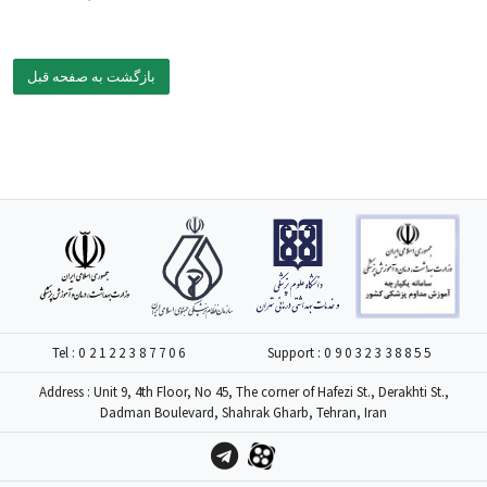
بازگشت به صفحه قبل
Tel :
02122387706
Support :
09032338855
Address : Unit 9, 4th Floor, No 45, The corner of Hafezi St., Derakhti St.,
Dadman Boulevard, Shahrak Gharb, Tehran, Iran