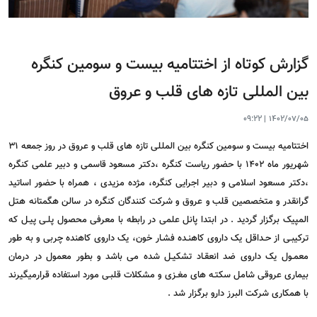
گزارش کوتاه از اختتامیه بیست و سومین کنگره
بین المللی تازه های قلب و عروق
09:22
|
1402/07/05
اختتامیه بیست و سومین کنگره بین المللی تازه های قلب و عروق در روز جمعه 31
شهریور ماه 1402 با حضور ریاست کنگره ،دکتر مسعود قاسمی و دبیر علمی کنگره
،دکتر مسعود اسلامی و دبیر اجرایی کنگره، مژده مزیدی ، همراه با حضور اساتید
گرانقدر و متخصصین قلب و عروق و شرکت کنندگان کنگره در سالن هگمتانه هتل
المپیک برگزار گردید . در ابتدا پانل علمی در رابطه با معرفی محصول پلـى پیـل که
ترکیبـى از حـداقل یک داروى کاهنـده فشـار خون، یک داروى کاهنده چربى و به طور
معمـول یک داروى ضد انعقـاد تشکیـل شده می باشد و بطور معمول در درمان
بیمارى عروقى شامل سکتـه هاى مغـزى و مشکلات قلبـى مورد استفاده قرارمیگیرند
با همکاری شرکت البرز دارو برگزار شد .